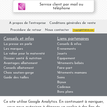
Service client par mail ou
téléphone
A propos de l'entreprise
Conditions générales de vente
Procédure de retour
Nous contacter
Conseils et infos
Liens partenaires
La presse en parle
Conseils & infos
Les marques
Evenements
La valise pour la maternité
Jouets
Dossier santé & nutrition
Equipement
Avantages allaitement
Vêtements bébés
Conseils allaitement
Faire-part
Choix soutien-gorge
Vêtements mamans
Guide des tailles
Soins
Bijoux
Cadeaux
Bons plans
Ce site utilise Google Analytics. En continuant à naviguer,
Raison sociale : Tilaure, E.I. Siège social : 25 rue Jean MERMOZ - 56 700