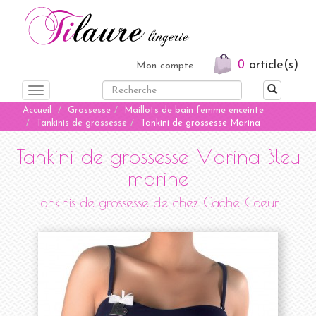
0
article(s)
Mon compte
Toggle
navigation
Accueil
Grossesse
Maillots de bain femme enceinte
Tankinis de grossesse
Tankini de grossesse Marina
Tankini de grossesse Marina Bleu
marine
Tankinis de grossesse de chez
Cache Coeur